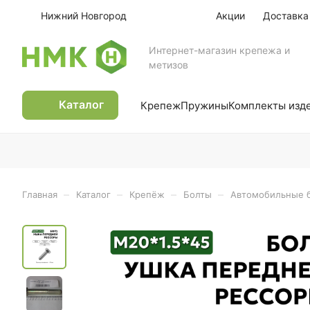
Нижний Новгород
Акции
Доставка
Интернет-магазин крепежа и
метизов
Каталог
Крепеж
Пружины
Комплекты изд
–
–
–
–
Главная
Каталог
Крепёж
Болты
Автомобильные 