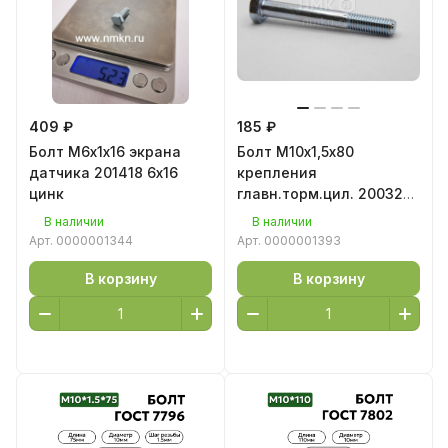
409 ₽
185 ₽
Болт М6х1х16 экрана
Болт М10х1,5х80
датчика 201418 6х16
крепления
цинк
главн.торм.цил. 200325
10х80 цинк
В наличии
В наличии
Арт.
0000001344
Арт.
0000001393
В корзину
В корзину