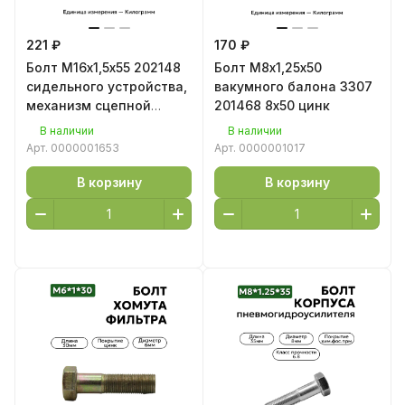
221 ₽
170 ₽
Болт М16х1,5х55 202148
Болт М8х1,25х50
сидельного устройства,
вакумного балона 3307
механизм сцепной
201468 8х50 цинк
КрАЗ-260 202148 цинк
В наличии
В наличии
Арт.
0000001653
Арт.
0000001017
В корзину
В корзину