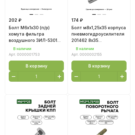
202 ₽
174 ₽
Болт М6х1х30 (п/р)
Болт м8х1,25х35 корпуса
хомута фильтра
пневмогидроусилителя
воздушного ЗИЛ-5301
201462 8х35
201424 6х30 цинк
хим.фос.прм
В наличии
В наличии
Арт.
0000001753
Арт.
0000002155
В корзину
В корзину