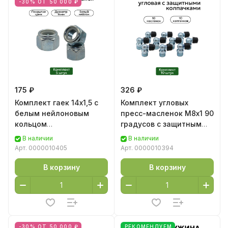
-30% ОТ 50 000 ₽
175 ₽
326 ₽
Комплект гаек 14х1,5 с
Комплект угловых
белым нейлоновым
пресс-масленок М8х1 90
кольцом
градусов с защитным
самоконтрящихся
колпачком 10 шт
В наличии
В наличии
высоких цинк 5 шт
Арт.
0000010405
Арт.
0000010394
В корзину
В корзину
-30% ОТ 50 000 ₽
РЕКОМЕНДУЕМ