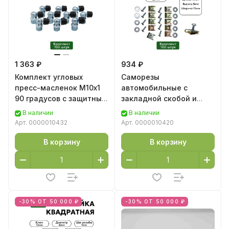
1 363 ₽
934 ₽
Комплект угловых
Саморезы
пресс-масленок М10х1
автомобильные с
90 градусов с защитным
закладной скобой и
колпачком 100 шт
шайбой М5, 100 шт
В наличии
В наличии
Арт.
0000010432
Арт.
0000010420
В корзину
В корзину
-30% ОТ 50 000 ₽
-30% ОТ 50 000 ₽