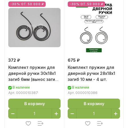
-30% ОТ 50 000 ₽
-30% ОТ 50 000 ₽
372 ₽
675 ₽
Комплект пружин для
Комплект пружин для
дверной ручки 30х18х1
дверной ручки 28х18х1
загиб 6мм (вынос загиба
загиб 10 мм - 4 шт.
26мм) - 2 шт.
В наличии
В наличии
Арт.
0000010387
Арт.
0000010386
В корзину
В корзину