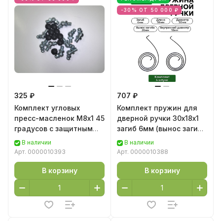
-30% ОТ 50 000 ₽
325 ₽
707 ₽
Комплект угловых
Комплект пружин для
пресс-масленок М8х1 45
дверной ручки 30х18х1
градусов с защитным
загиб 6мм (вынос загиба
колпачком 10 шт
26мм) - 4 шт.
В наличии
В наличии
Арт.
0000010393
Арт.
0000010388
В корзину
В корзину