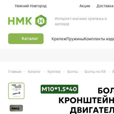
Нижний Новгород
Акции
Доставка
Интернет-магазин крепежа и
метизов
Каталог
Крепеж
Пружины
Комплекты изд
–
–
–
–
–
Главная
Каталог
Крепёж
Болты
Болты по КЭ