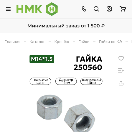
–
–
–
–
–
Главная
Каталог
Крепёж
Гайки
Гайки по КЭ