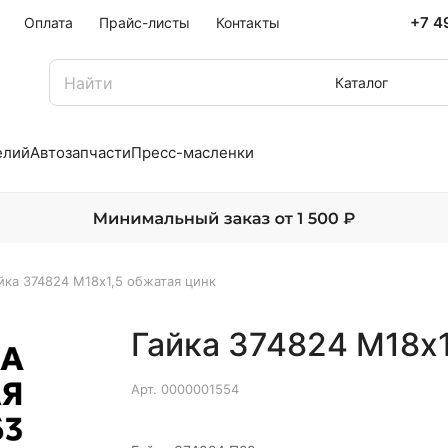
+7 4
Оплата
Прайс-листы
Контакты
Каталог
елий
Автозапчасти
Пресс-масленки
йка 374824 М18х1,5 обжатая цинк
Гайка 374824 М18х1
Арт.
0000001554