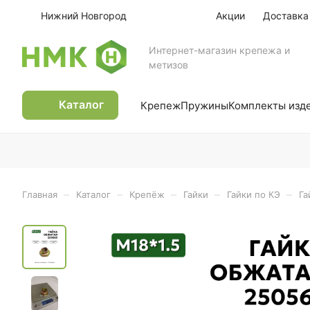
Нижний Новгород
Акции
Доставка
Интернет-магазин крепежа и
метизов
Каталог
Крепеж
Пружины
Комплекты изд
–
–
–
–
–
Главная
Каталог
Крепёж
Гайки
Гайки по КЭ
Га