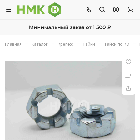
–
–
–
–
–
Главная
Каталог
Крепёж
Гайки
Гайки по КЭ