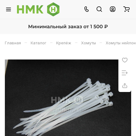
–
–
–
–
Главная
Каталог
Крепёж
Хомуты
Хомуты нейло