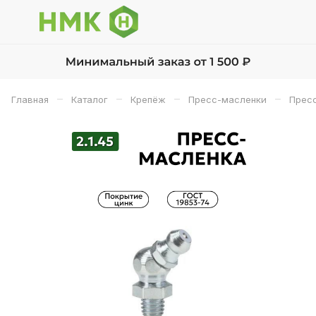
–
–
–
–
Главная
Каталог
Крепёж
Пресс-масленки
Прес