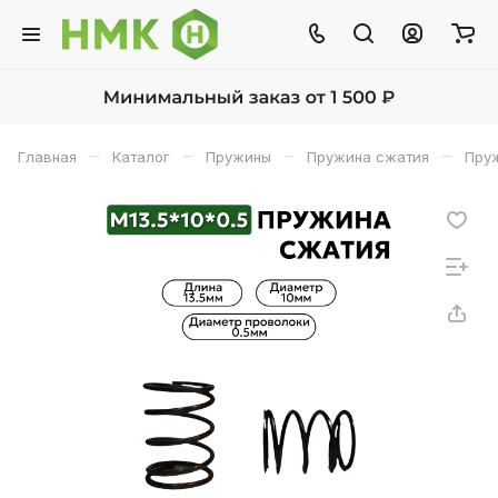
–
–
–
–
Главная
Каталог
Пружины
Пружина сжатия
Пруж