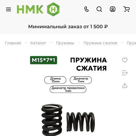
–
–
–
–
Главная
Каталог
Пружины
Пружина сжатия
Пруж