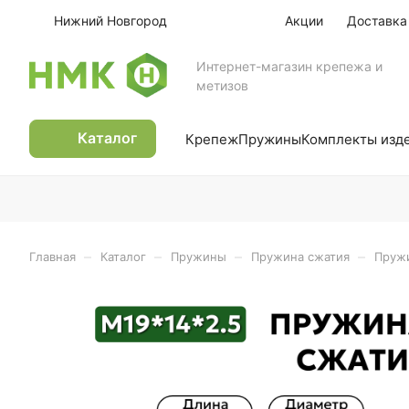
Нижний Новгород
Акции
Доставка
Интернет-магазин крепежа и
метизов
Каталог
Крепеж
Пружины
Комплекты изд
–
–
–
–
Главная
Каталог
Пружины
Пружина сжатия
Пружи