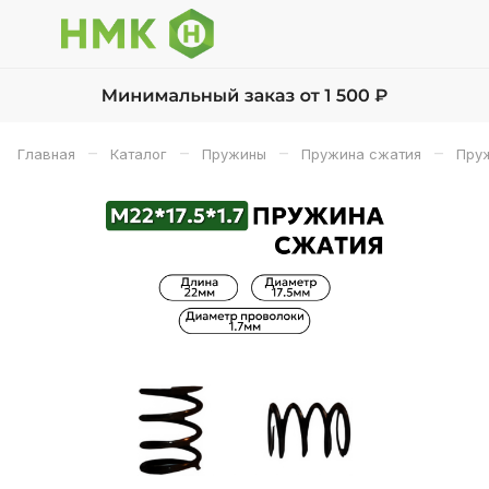
–
–
–
–
Главная
Каталог
Пружины
Пружина сжатия
Пруж