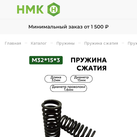
–
–
–
–
Главная
Каталог
Пружины
Пружина сжатия
Пруж