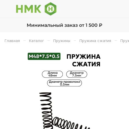
–
–
–
–
Главная
Каталог
Пружины
Пружина сжатия
Пруж